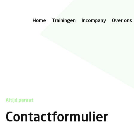
Home
Trainingen
Incompany
Over ons
Over Kubiek A
Ons team
Kubiek
Altijd paraat
Contactformulier