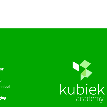
or
56
endaal
ging