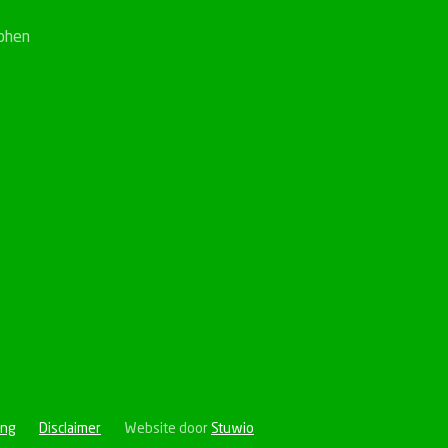
phen
ing
Disclaimer
Website door
Stuwio