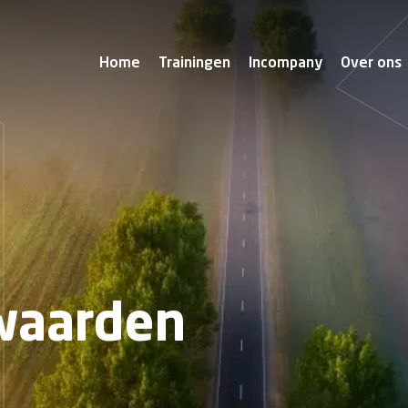
Home
Trainingen
Incompany
Over ons
Over Kubiek A
Ons team
Kubiek
waarden