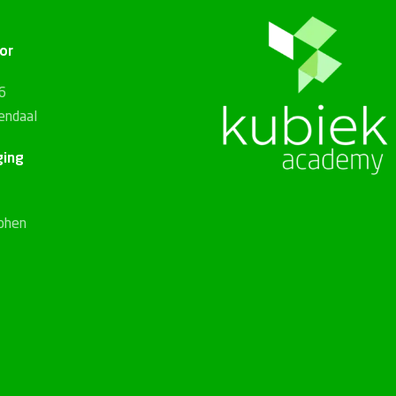
or
56
endaal
ging
phen